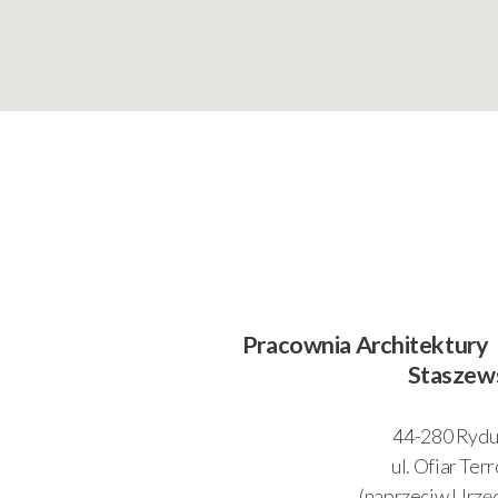
Pracownia Architektury
Staszew
44-280 Rydu
ul. Ofiar Ter
(naprzeciw Urzę