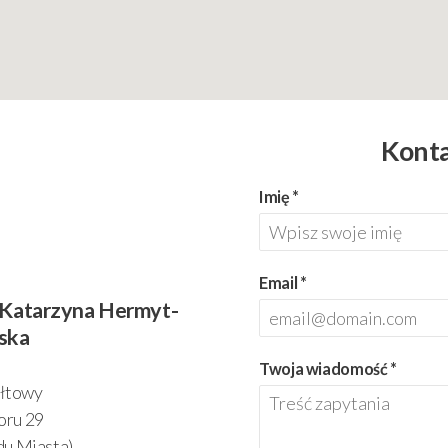
Konta
Imię
*
Email
*
 Katarzyna Hermyt-
ska
Twoja wiadomość
*
łtowy
roru 29
du Miasta)