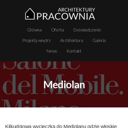
Główna
Oferta
Doświadczenie
Projekty wnętrz
Architektura
Galeria
News
Kontakt
Mediolan
Kilkudniowa wycieczka do Mediolanu gdzie włoskie